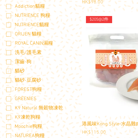
價格
HK$98.00
Addiction貓糧
NUTRIENCE 狗糧
$205@2件
NUTRIENCE貓糧
ORIJEN 貓糧
ROYAL CANIN濕糧
洗毛/護毛素
潔齒-狗
貓砂
貓砂-豆腐砂
FOREST狗糧
GREENIES
K9 Natural 無穀物凍乾
K9凍乾狗糧
港風味Kong Style-水晶雞
Moochie狗糧
價格
HK$115.00
NATUREA狗糧