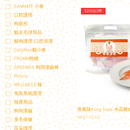
SANMATE 小食
$205@2件
口腔護理
狗廁所
貓去毛球用品
貓狗護理-口腔清潔
CattyMan貓小食
FROMM狗糧
GREENIES 狗用潔齒棒
Petline
WELLNESS 糧
免疫系統護理
熱賣商品
港風味Kong Style-水晶雞
狗狗潔齒
價格
HK$115.00
美毛保健
耳朵護理