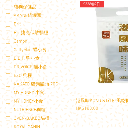
$338@2件
貓狗保健品
AKANE貓罐頭
Brit
Brit捷克低敏貓糧
Camon
CattyMan 貓小食
D.B.F. 狗小食
DR.VOICE 貓小食
EZO 狗糧
KAKATO 貓狗罐頭 70G
MY HONEY 小食
港風味KONG STYLE-風乾
MY HONEY小食
價格
HK$188.00
NUTRIENCE狗糧
OVEN-BAKED貓糧
ROYAL CANIN