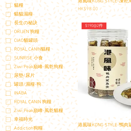
港風味KONG STYLE-凍乾
貓糧
價格
HK$98.00
貓貓濕糧
長生の秘訣
$190@2件
ORIJEN 狗糧
CIAO貓罐頭
ROYAL CANIN貓糧
SUNRISE 小食
Ziwi Peak巔峰-風乾狗糧
尿墊/尿片
罐頭/濕糧-狗
INABA
ROYAL CANIN 狗糧
Ziwi Peak巔峰-風乾貓糧
幸福時光
港風味KONG STYLE-鴨肉
Addiction狗糧