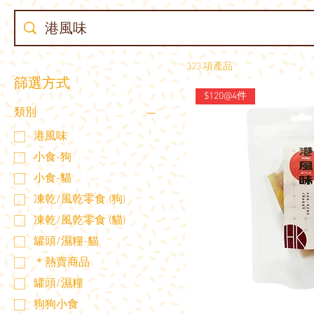
323 項產品
篩選方式
$120@4件
類別
港風味
小食-狗
小食-貓
凍乾/風乾零食 (狗)
凍乾/風乾零食 (貓)
罐頭/濕糧-貓
＊熱賣商品
罐頭/濕糧
狗狗小食