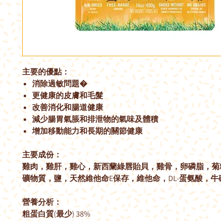
主要的優點：
消除過敏問題�
更健康的皮膚和毛髮
改善消化和腸道健康
減少腸胃氣脹和排泄物的氣味及體積
增加移動能力和長期的關節健康
主要成份：
雞肉，雞肝，雞心，新西蘭綠唇貽貝，雞骨，卵磷脂，菊
礦物質，鹽，天然維他命E保存，維他命，DL-蛋氨酸，牛
營養分析：
粗蛋白質(最少) 38%