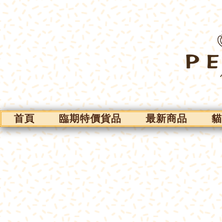
首頁
臨期特價貨品
最新商品
貓