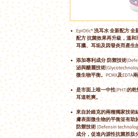
EpiOtic® 洗耳水 全新配方 全新包裝，
配方 抗菌效果再升級，溫
耳臘、耳垢及因發炎而產生
添加專利成分:防禦技術(Defen
泌與醣麗技術(Glycotech
微生物平衡。PCMX及EDT
是市面上唯一中性(PH7)的
耳道乾爽。
來自於維克的兩種獨家技術結
膚表面微生物的平衡並有助
防禦技術 (Defensin tec
成分，促進內源性抗菌胜肽