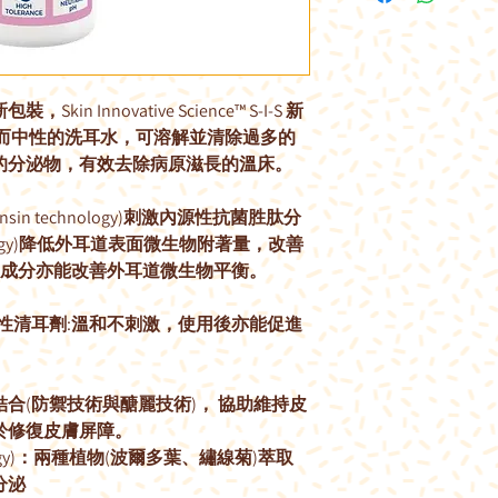
Skin Innovative Science™ S-I-S 新
和而中性的洗耳水，可溶解並清除過多的
的分泌物，有效去除病原滋長的溫床。
sin technology)刺激內源性抗菌胜肽分
nology)降低外耳道表面微生物附著量，改善
A兩成分亦能改善外耳道微生物平衡。
乾性清耳劑:溫和不刺激，使用後亦能促進
合(防禦技術與醣麗技術)， 協助維持皮
於修復皮膚屏障。
hnology)：兩種植物(波爾多葉、繡線菊)萃取
分泌