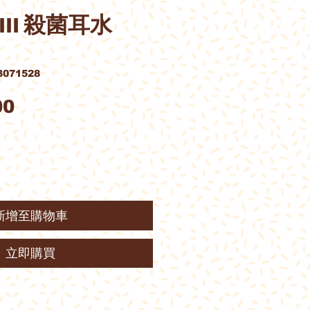
C III 殺菌耳水
071528
價
00
格
新增至購物車
立即購買