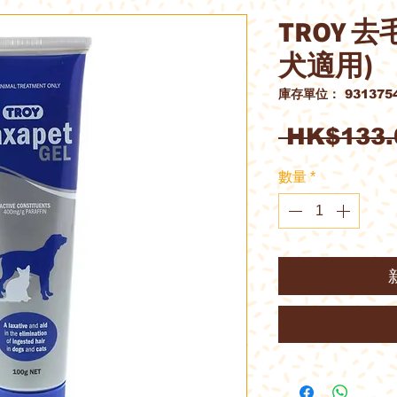
TROY 去
犬適用)
庫存單位： 9313754
 HK$133.
數量
*