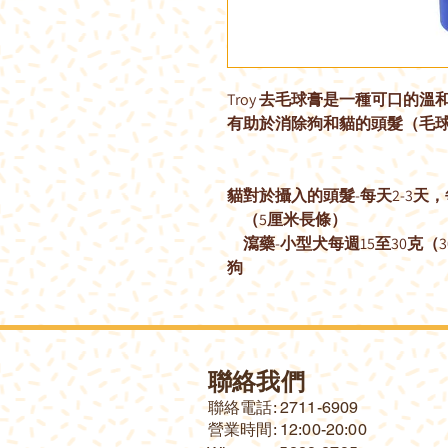
Troy 去毛球膏是一種可口的
有助於消除狗和貓的頭髮（毛
貓
對於攝入的頭髮-每天2-3天，
（5厘米長條）
瀉藥-小型犬每週15至30克（
狗
聯絡我們
​聯絡電話: 2711-6909
營業時間: 12:00-20:00