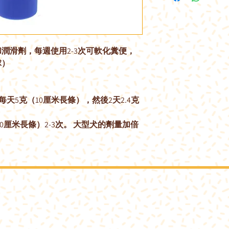
溫和潤滑劑，每週使用2-3次可軟化糞便，
球）
每天5克（10厘米長條），然後2天2.4克
30厘米長條）2-3次。 大型犬的劑量加倍