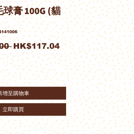
毛球膏 100G (貓
141006
一
促
00 
HK$117.04
般
銷
價
價
格
格
新增至購物車
立即購買