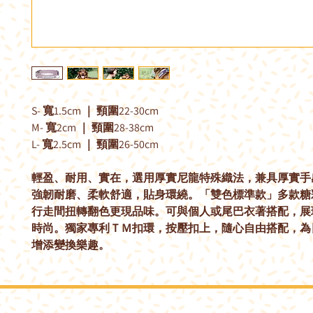
S- 寬1.5cm ｜ 頸圍22-30cm
M- 寬2cm ｜ 頸圍28-38cm
L- 寬2.5cm ｜ 頸圍26-50cm
輕盈、耐用、實在，選用厚實尼龍特殊織法，兼具厚實手
強韌耐磨、柔軟舒適，貼身環繞。「雙色標準款」多款糖
行走間扭轉翻色更現品味。可與個人或尾巴衣著搭配，展
時尚。獨家專利ＴＭ扣環，按壓扣上，隨心自由搭配，為
增添變換樂趣。