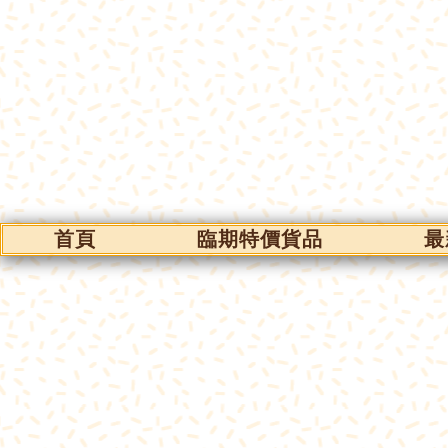
首頁
臨期特價貨品
最