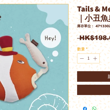
Tails 
｜小丑魚
庫存單位： 4713302
 HK$198.
數量
*