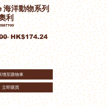
& Me 海洋動物系列
奧利
887700
一
促
00 
HK$174.24
般
銷
價
價
格
格
新增至購物車
立即購買