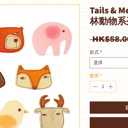
Tails 
林動物系列
 HK$58.0
款式
*
選擇
數量
*