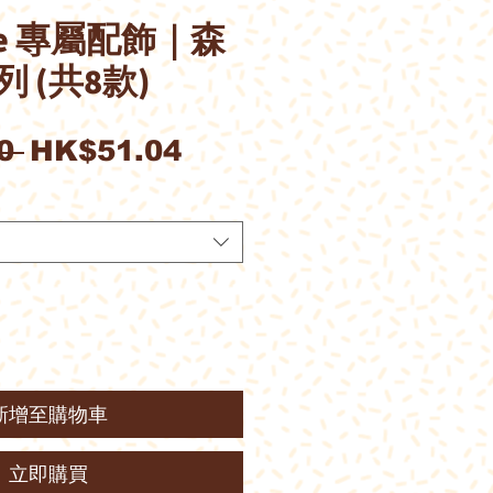
& Me 專屬配飾｜森
 (共8款)
一
促
0 
HK$51.04
般
銷
價
價
格
格
新增至購物車
立即購買