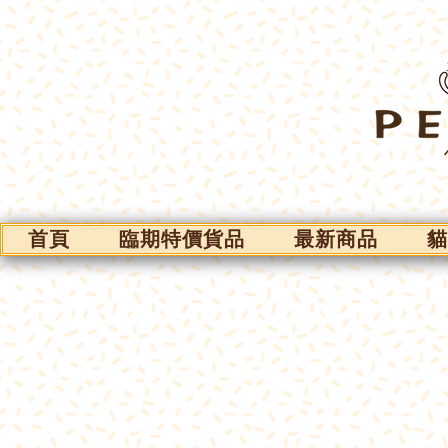
首頁
臨期特價貨品
最新商品
貓