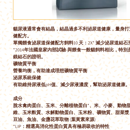
貓尿液通常會有結晶，結晶過多不利泌尿道健康，量身打造
健配方。
單獨餵食泌尿道保健配方飼料10 天：2X* 減少泌尿道結
*2014年法國皇家內部試驗-與餵食一般貓飼料相比，特
鎂結石的證明。
礦物質平衡
營養均衡，有助達成理想礦物質平衡
泌尿系統保健
有助維持尿液低pH值、減少尿液濃度，幫助泌尿道健康。
成分
脫水禽肉蛋白、玉米、分離植物蛋白*、米、小麥、動物
維、玉米麩質、水解動物蛋白、玉米粉、礦物質、甜菜漿
豆油、魚油、金盞花萃取物 (葉黃素來源)
*LIP：精選高消化性蛋白質具有極易吸收的特性