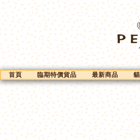
首頁
臨期特價貨品
最新商品
貓