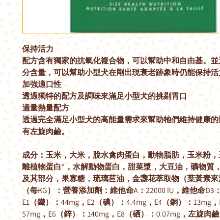
保持活力
配方含有獨家的抗氧化複合物，可以幫助中和自由基。並
分含量，可以幫助小型犬在剛出現衰老跡象時仍能保持活
加強適口性
透過獨特的配方及調味來滿足小型犬的挑剔胃口
適量熱量配方
透過完全滿足小型犬的高能量需求來幫助牠們維持健康的
有左旋肉鹼。
成分：玉米，大米，脫水禽肉蛋白，動物脂肪，玉米粉，
離植物蛋白*，水解動物蛋白，甜菜漿，大豆油，礦物質
及其部分，果寡糖，琉璃苣油，金盞花萃取物（葉黃素來
（每KG）：營養添加劑：維他命A：22000 IU，維他命D3：10
E1（鐵）：44mg，E2（碘）：4.4mg，E4（銅）：13mg
57mg，E6（鋅）：140mg，E8（硒）：0.07mg，左旋肉鹼