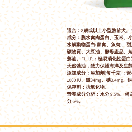
適合：8歳或以上小型熟龄犬。 
成分：脱水禽肉蛋白、玉米、小
水解動物蛋白(家禽、魚肉)、
礦物質、大豆油、酵母產品、
藻油。 *L.I.P.：極易消化性蛋白
天然藻油，致力保護海洋及生
添加成分：添加劑(每千克)：營養添
1000 IU、鐵34mg、碘3.4mg、
保存劑；抗氧化物。
營養成分分析：水分 9.5%、蛋白質
分 6%。