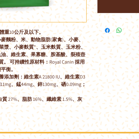
體重10公斤及以下。
麥麵粉、米、動物脂肪(家禽)、小麥、
甜菜漿、小麥麩質*、玉米麩質、玉米粉、
魚油、維生素、果寡糖、胺基酸、裂殖壺
質。 可持續性原材料：Royal Canin 採用
態平衡。
加劑：維生素A 21800 IU、維生素D3
銅11mg、錳44mg、鋅130mg、硒0.09mg；
 27%、脂肪 16%、纖維素 1.5%、灰