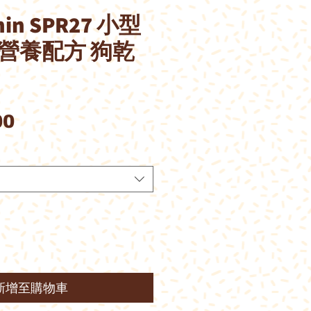
anin SPR27 小型
+營養配方 狗乾
價
00
格
新增至購物車