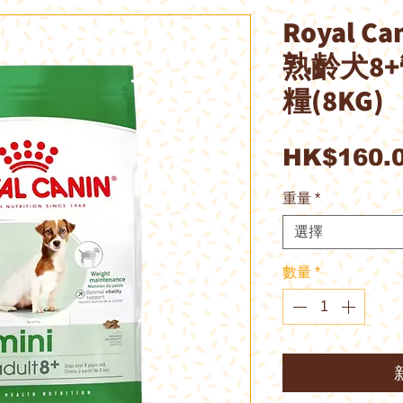
Royal C
熟齡犬8
糧(8KG)
HK$160.
重量
*
選擇
數量
*