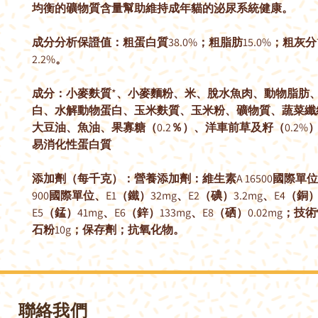
均衡的礦物質含量幫助維持成年貓的泌尿系統健康。
成分分析保證值：粗蛋白質38.0%；粗脂肪15.0%；粗灰分
2.2%。
成分：小麥麩質*、小麥麵粉、米、脫水魚肉、動物脂肪
白、水解動物蛋白、玉米麩質、玉米粉、礦物質、蔬菜纖
大豆油、魚油、果寡糖（0.2％）、洋車前草及籽（0.2%）。*L
易消化性蛋白質
添加劑（每千克）：營養添加劑：維生素A 16500國際單位
900國際單位、E1（鐵）32mg、E2（碘）3.2mg、E4（銅）
E5（錳）41mg、E6（鋅）133mg、E8（硒）0.02mg；
石粉10g；保存劑；抗氧化物。
聯絡我們