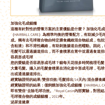
加強化毛成貓糧
這種有針對性的營養方案的主要優點是什麼？ 加強化毛
（HAIRBALL CARE）為精準均衡的營養配方，有助減少
成。獨有去毛球複合物由特定膳食纖維混合物組成，包括
含粘液）和不溶性纖維，有助刺激腸道自然蠕動。因此，
毛髮可以通過腸道排出，而不會積累在胃中並通過食道排
容易形成毛球
您的愛貓是否容易形成毛球？貓每天花很多時間梳理毛髮
大量毛髮。攝入的毛髮會積累在消化道中形成毛球，毛球
出或通過腸道排出。
經實驗證明的結果/雙倍功效/毛髮排出/14天內/混合膳食
經實驗證明的結果：僅飼餵加強化毛成貓糧（HAIRBALL CA
即有雙倍*去除毛球功效。 *Royal Canin內部實驗，對
毛球複合物的成貓貓糧，2013年。
泌尿道健康