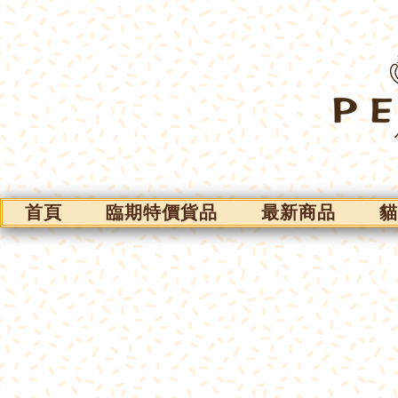
首頁
臨期特價貨品
最新商品
貓