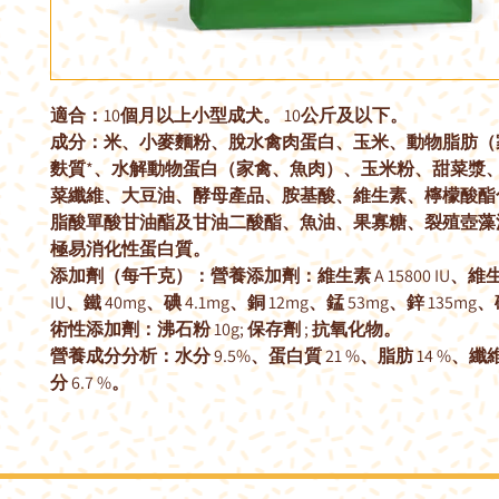
適合：10個月以上小型成犬。 10公斤及以下。
成分：米、小麥麵粉、脫水禽肉蛋白、玉米、動物脂肪（
麩質*、水解動物蛋白（家禽、魚肉）、玉米粉、甜菜漿
菜纖維、大豆油、酵母產品、胺基酸、維生素、檸檬酸酯
脂酸單酸甘油酯及甘油二酸酯、魚油、果寡糖、裂殖壺藻油。 *
極易消化性蛋白質。
添加劑（每千克）：營養添加劑：維生素 A 15800 IU、維生素 
IU、鐵 40mg、碘 4.1mg、銅 12mg、錳 53mg、鋅 135mg、硒
術性添加劑：沸石粉 10g; 保存劑 ; 抗氧化物。
營養成分分析：水分 9.5%、蛋白質 21 %、脂肪 14 %、纖維素
分 6.7 %。