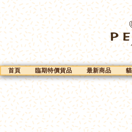
首頁
臨期特價貨品
最新商品
貓