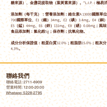
糖來源）、金盞花提取物（葉黃素來源）。*L.I.P.：極易
添加劑（每千克）：營養添加劑：維生素A 13000國際單位
700國際單位、E1（鐵）34mg、E2（碘）3.4mg、E4（銅）
E5（錳）44mg、E6（鋅）131mg、E8（硒）0.08mg；
食品添加劑：氯化銨5g；保存劑；抗氧化物。
成分分析保證值：粗蛋白質32.0%；粗脂肪15.0%；粗灰分
4.3%。
聯絡我們
​聯絡電話: 2711-6909
營業時間: 12:00-20:00
Whatapp: 5228-2795