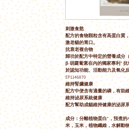
刺激食慾
配方的食物顆粒含有高蛋白質
激老貓的胃口。
抗衰老複合物
歸功於配方中特定的營養成分（色
β-胡蘿蔔素在內的獨家專利*
於認知功能、活動能力及氧化反
EP1146870
維持腎臟健康
配方中便含有適量的磷，有助
維持泌尿系統健康
配方幫助成貓維持健康的泌尿
成分：分離植物蛋白*，預煮的
米，玉米，植物纖維，水解動