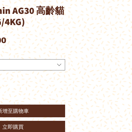
anin AG30 高齡貓
/4KG)
價
00
格
新增至購物車
立即購買