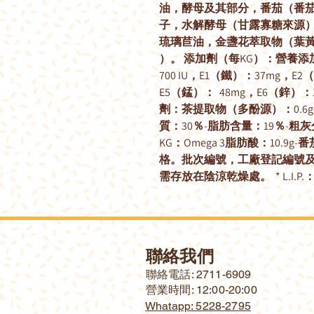
油，酵母及其部分，番茄（番
子，水解酵母（甘露寡糖來源
琉璃苣油，金盞花萃取物（葉
）。 添加劑（每KG）：營養添加劑
700 IU，E1（鐵）：37mg，E
E5（錳）： 48mg，E6（鋅）：
劑：茶提取物（多酚源）：0.6
質：30％-脂肪含量：19％-粗灰分
KG：Omega 3脂肪酸：10.9
格。批次編號，工廠登記編號
需存放在陰涼乾燥處。 * L.I
聯絡我們
​聯絡電話: 2711-6909
營業時間: 12:00-20:00
Whatapp: 5228-2795