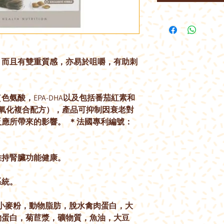
，而且有雙重質感，亦易於咀嚼，有助刺
氨酸，EPA-DHA以及包括番茄紅素和
 抗氧化複合配方），產品可抑制因衰老對
應所帶來的影響。 ＊法國專利編號：
維持腎臟功能健康。
系統。
小麥粉，動物脂肪，脫水禽肉蛋白，大
物蛋白，菊苣漿，礦物質，魚油，大豆