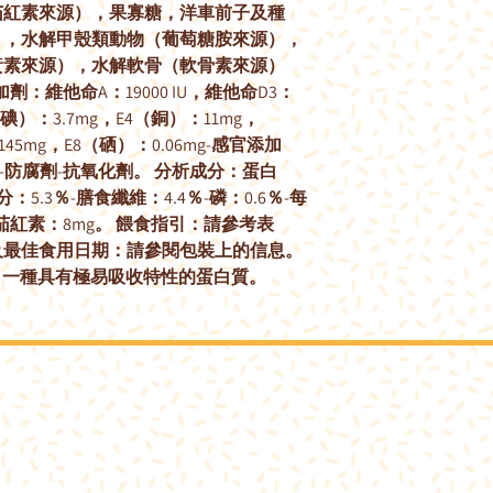
茄紅素來源），果寡糖，洋車前子及種
），水解甲殼類動物（葡萄糖胺來源），
黃素來源），水解軟骨（軟骨素來源）
：維他命A：19000 IU，維他命D3：
2（碘）：3.7mg，E4（銅）：11mg，
145mg，E8（硒）：0.06mg-感官添加
g-防腐劑-抗氧化劑。 分析成分：蛋白
：5.3％-膳食纖維：4.4％-磷：0.6％-每
g-番茄紅素：8mg。 餵食指引：請參考表
及最佳食用日期：請參閱包裝上的信息。
.P.：一種具有極易吸收特性的蛋白質。