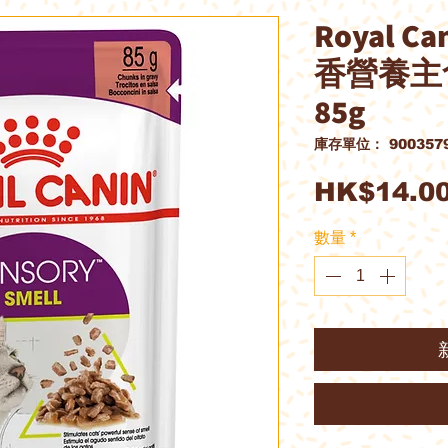
Royal 
香營養主
85g
庫存單位： 9003579
HK$14.0
數量
*