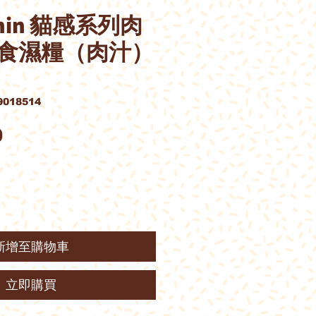
Canin 貓感系列肉
食濕糧（肉汁）
018514
價
0
格
新增至購物車
立即購買