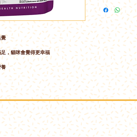
嗅覺
滿足，貓咪會覺得更幸福
營養