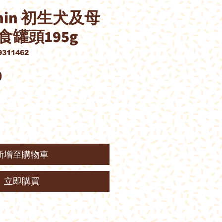
Canin 初生犬及母
罐頭195g
311462
價
0
格
新增至購物車
立即購買