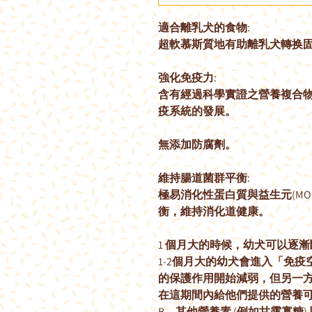
適合離乳犬的食物:
超軟慕斯質地有助離乳犬轉换
強化免疫力:
含有經過科學實證之營養複合物
疫系統的發展。
無添加防腐劑。
維持腸道菌群平衡:
極易消化性蛋白質與益生元(MO
衡，維持消化道健康。
1 個月大的時候，幼犬可以逐
1-2個月大的幼犬會進入「免
的保護作用開始減弱，但另一
在這期間內給他們提供的營養可
B。其他營養素 (例如甘露寡糖