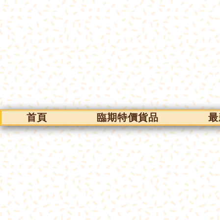
首頁
臨期特價貨品
最