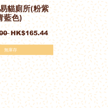
ll簡易貓廁所(粉紫
青藍色)
一
促
00 
HK$165.44
般
銷
價
價
無庫存
格
格