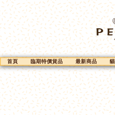
首頁
臨期特價貨品
最新商品
貓