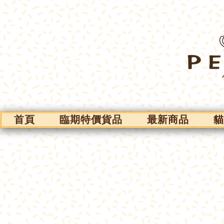
首頁
臨期特價貨品
最新商品
貓