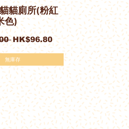
ll幼貓貓廁所(粉紅
米色)
一
促
00 
HK$96.80
般
銷
價
價
無庫存
格
格