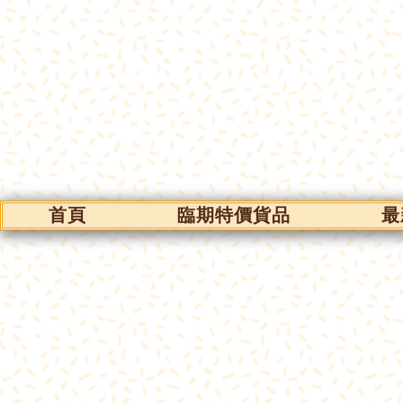
首頁
臨期特價貨品
最