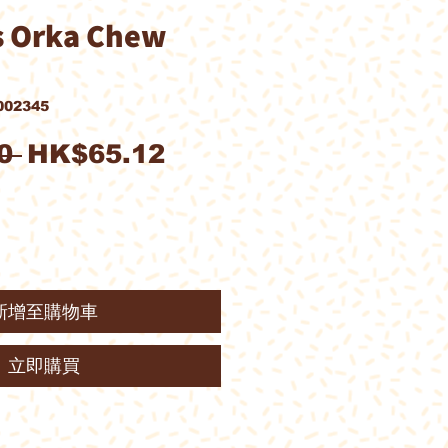
s Orka Chew
02345
一
促
0 
HK$65.12
般
銷
價
價
格
格
新增至購物車
立即購買