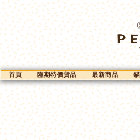
首頁
臨期特價貨品
最新商品
貓