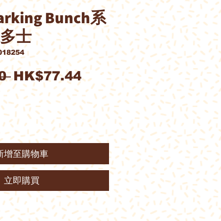
 Barking Bunch系
果多士
18254
一
促
0 
HK$77.44
般
銷
價
價
格
格
新增至購物車
立即購買