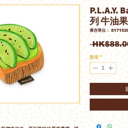
P.L.A.Y.
列 牛油
庫存單位： 8171520
 HK$88.0
數量
*