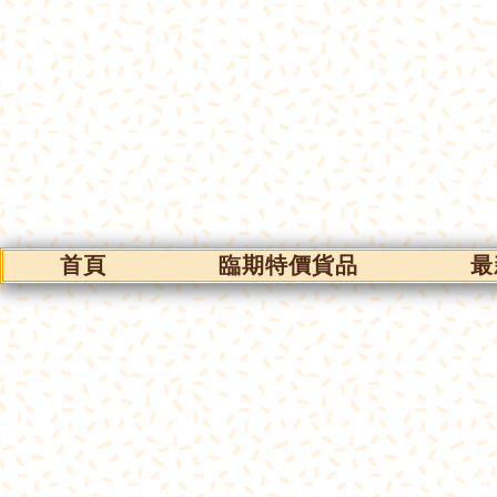
首頁
臨期特價貨品
最