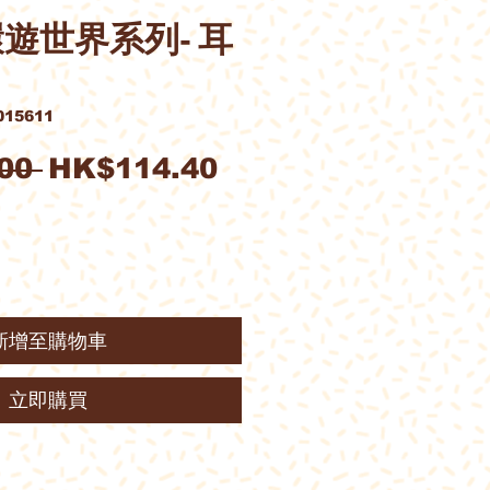
Y. 環遊世界系列- 耳
15611
一
促
00 
HK$114.40
般
銷
價
價
格
格
新增至購物車
立即購買