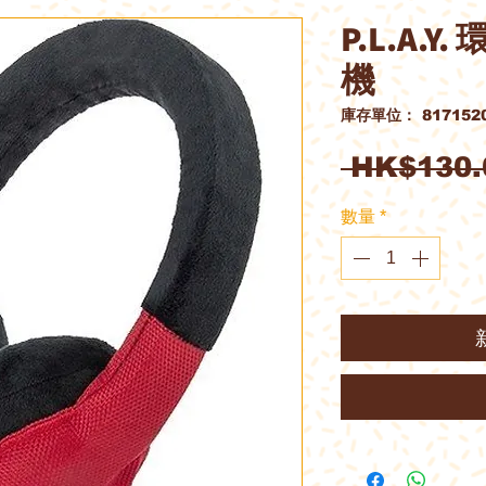
P.L.A.
機
庫存單位： 8171520
 HK$130.
數量
*