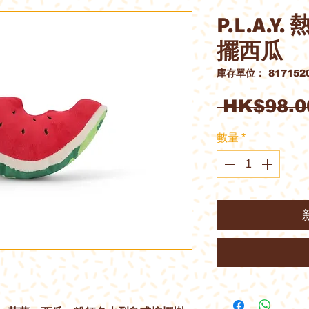
P.L.A.
擺西瓜
庫存單位： 8171520
 HK$98.0
數量
*