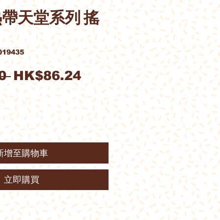
Y. 熱帶天堂系列 搖
19435
一
促
0 
HK$86.24
般
銷
價
價
格
格
新增至購物車
立即購買