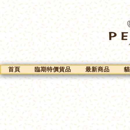
首頁
臨期特價貨品
最新商品
貓