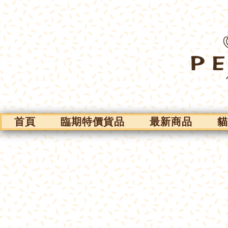
首頁
臨期特價貨品
最新商品
貓