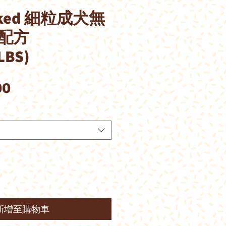
aked 細粒成犬無
配方
LBS)
價
00
格
新增至購物車