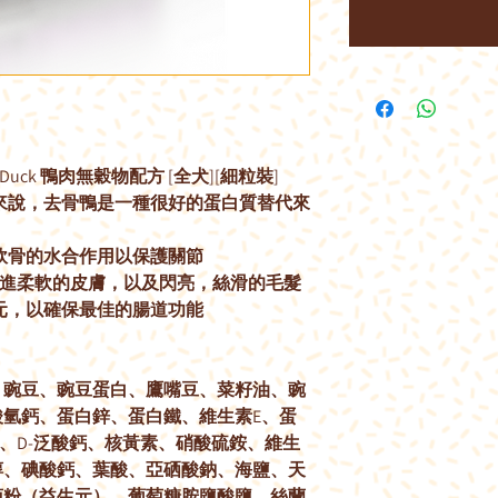
Free Duck 鴨肉無穀物配方 [全犬][細粒裝]
來說，去骨鴨是一種很好的蛋白質替代來
軟骨的水合作用以保護關節
脂肪酸促進柔軟的皮膚，以及閃亮，絲滑的毛髮
元，以確保最佳的腸道功能
、豌豆、豌豆蛋白、鷹嘴豆、菜籽油、豌
氫鈣、蛋白鋅、蛋白鐵、維生素E、蛋
 、D-泛酸鈣、核黃素、硝酸硫銨、維生
吡哆醇、碘酸鈣、葉酸、亞硒酸鈉、海鹽、天
菊粉（益生元）、葡萄糖胺鹽酸鹽、絲蘭