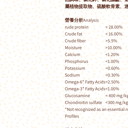
屬植物提取物、硫酸軟骨素、
營養分析Analysis
rude protein
< 28.00%
Crude fat
< 16.00%
Crude fiber
>5.5%
Moisture
>10.00%
Calcium
<1.20%
Phosphorus
<1.00%
Potassium
<0.60%
Sodium
<0.30%
Omega-6* Fatty Acids
<2.50%
Omega-3* Fatty Acids
<1.00%
Glucosamine
< 400 mg/k
Chondroitin sulfate
<300 mg/kg
*Not recognized as an essential 
Profiles