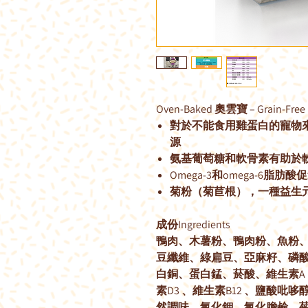
Oven-Baked 奧雲寶 – Grain-
對於不能食用雞蛋白的寵物
源
氨基葡萄糖和軟骨素有助於
Omega-3和omega-6
菊粉（菊苣根），一種益生
成份Ingredients
鴨肉、木薯粉、鴨肉粉、魚粉
豆纖維、綠扁豆、亞麻籽、磷酸
白銅、蛋白錳、菸酸、維生素A
素D3 、維生素B12 、鹽酸
然調味、氯化鉀、氯化膽鹼、