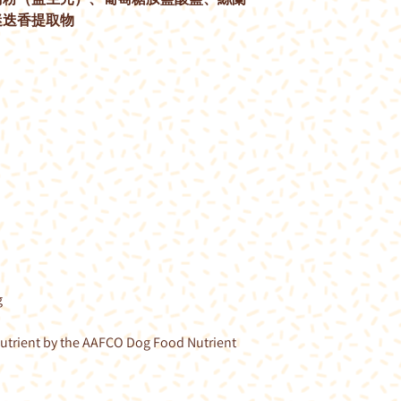
迷迭香提取物
g
nutrient by the AAFCO Dog Food Nutrient