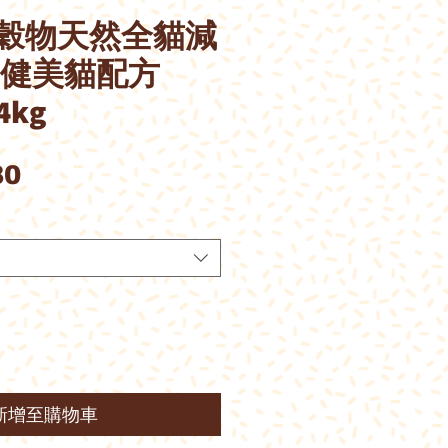
n 無穀物天然全貓減
 健美貓配方
.4kg
價
80
格
新增至購物車