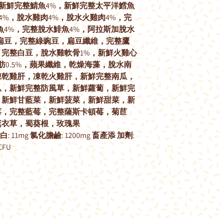
，新鮮完整鯖魚4%，新鮮完整太平洋鱈魚
4%，脫水雞肉4%，脫水火雞肉4%，完
魚4%，完整脫水鯡魚4%，阿拉斯加脫水
扁豆，完整綠豌豆，扁豆纖維，完整鷹
完整白豆，脫水雞軟骨1%，新鮮火雞心
肪0.5%，蘋果纖維，乾燥海藻，脫水南
凍乾雞肝，凍乾火雞肝，新鮮完整南瓜，
瓜，新鮮完整防風草，新鮮蘿蔔，新鮮完
，新鮮甘藍菜，新鮮菠菜，新鮮甜菜，新
莓，完整藍莓，完整薩斯卡頓莓，菊苣
薰衣草，蜀葵根，玫瑰果
: 11mg 氯化膽鹼: 1200mg 畜產添 加劑:
CFU