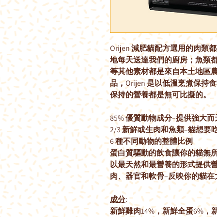
Orijen 減肥貓配方選用的
地每天送達我們的廚房；魚類
等其他素材都是來自本土地區
品，Orijen 是以低溫烹煮保持食
保持的營養都是無可比擬的。
85% 優質動物成分–提供強
2/3 新鮮或生肉和魚類–貓想
6 種不同動物的整體比例
蛋白質驅動的飲食讓你的貓無
以最天然和最營養的形式提供
肉、器官和軟骨–反映你的貓在
成分
:
新鮮雞肉14%，新鮮全蛋6%，