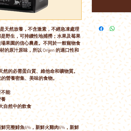
肉類都是天然放養，不含激素，不經急凍處理
都是野生，可持續性地捕撈；水果及莓果
農場果園的信心農產。不同於一般寵物食
材的原汁原味，所以 Orijen 的適口性和
大而天然的必需蛋白質、維他命和礦物質。
要吃的營養密集、美味的食物。
所不能
營養
大自然中的飲食
新鮮完整鯡魚6%，新鮮火雞肉6%，新鮮