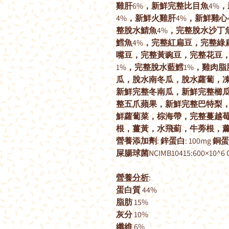
雞肝6%，新鮮完整比目魚4%
4%，新鮮火雞肝4%，新鮮雞心
整脫水鯖魚4%，完整脫水沙丁
鱈魚4%，完整紅扁豆，完整綠
嘴豆，完整黃豌豆，完整花豆，
1%，完整脫水藍鱈1%，雞肉脂
瓜，脫水南冬瓜，脫水蘿蔔，
新鮮完整冬南瓜，新鮮完整櫛
整五爪蘋果，新鮮完整巴特梨
鮮蘿蔔菜，棕海帶，完整蔓越
根，薑黃，水飛薊，牛蒡根，
營養添加劑: 鋅蛋白: 100mg 銅蛋白
屎腸球菌NCIMB10415:600×10^6 
營養分析
:
蛋白質 44%
脂肪 15%
灰分 10%
纖維 6%