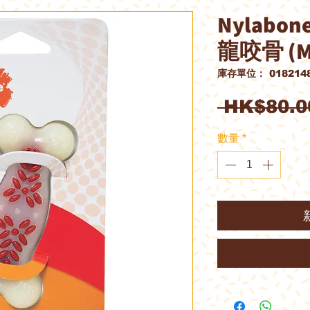
Nylab
龍咬骨 (M
庫存單位： 0182148
 HK$80.0
數量
*