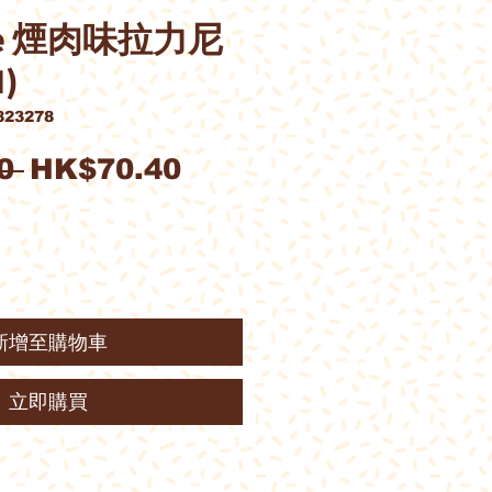
one 煙肉味拉力尼
)
23278
一
促
0 
HK$70.40
般
銷
價
價
格
格
新增至購物車
立即購買