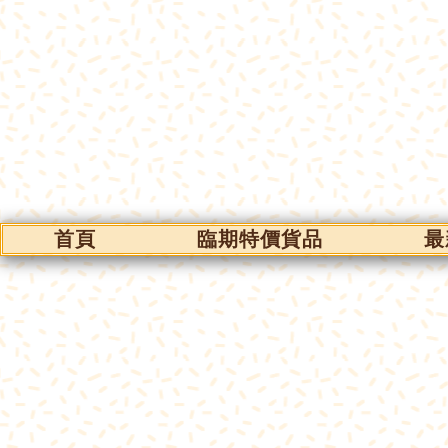
首頁
臨期特價貨品
最