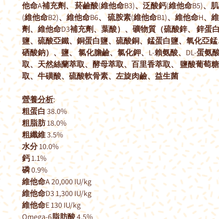
他命A補充劑、 菸鹼酸(維他命B3)、泛酸鈣(維他命B5)、
(維他命B2)、維他命B6、 硫胺素(維他命B1)、維他命H、維
劑、維他命D3補充劑、葉酸）、礦物質（硫酸鋅、 鋅蛋
鹽、硫酸亞鐵、銅蛋白鹽、硫酸銅、錳蛋白鹽、氧化亞錳
硒酸鈉）、鹽、 氯化膽鹼、氯化鉀、L-賴氨酸、DL-蛋氨
取、天然絲蘭萃取、酵母萃取、百里香萃取、 鹽酸葡萄
取、牛磺酸、硫酸軟骨素、左旋肉鹼、益生菌
營養分析
:
粗蛋白 38.0%
粗脂肪 18.0%
粗纖維 3.5%
水分 10.0%
鈣 1.1%
磷 0.9%
維他命A 20,000 IU/kg
維他命D3 1,300 IU/kg
維他命E 130 IU/kg
Omega-6脂肪酸 4.5%