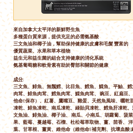
來自加拿大太平洋的新鮮野生魚
多種蛋白質來源，提供充足的必需氨基酸
三文魚油和椰子油，幫助保持健康的皮膚和毛髮 豐富的
優質蔬菜、水果和草本植物
益生元和益生菌的組合支持健康的消化系統
氨基葡萄糖和軟骨素有助於臀部和關節的健康
成分
:
三文魚、鯡魚、無鬚鱈、比目魚、鱈魚、鰈魚、平鮋、鱈
肉茸、鯡魚肉茸、鱈魚肉茸、鰈魚肉茸、 豌豆、紅扁豆
他命E保存）、紅薯、鷹嘴豆、雞蛋、天然魚風味、曬乾苜
凍乾、鯡魚凍乾、南瓜凍乾、綠貽貝凍乾、鱈魚肝凍乾、
文魚油、鯡魚油、椰子油、 南瓜、小南瓜、胡蘿蔔、菠
果、藍莓、蔓越莓、石榴、杜松莓萃取物、薑、茴香、 
葉、甘草根、薑黃、維他命（維他命E補充劑、抗壞血酸(維