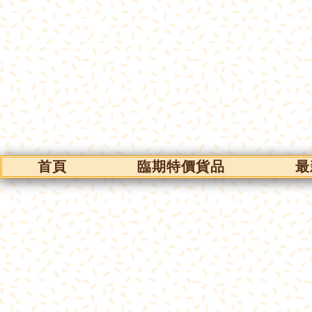
首頁
臨期特價貨品
最