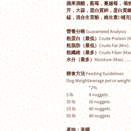
蘋果酒醋，藍莓，蔓越莓， 菊
芹，大蒜，蛋白質鋅，蛋白質鐵
錳，混合生育酚，維生素D補充
營養分晰 Guaranteed Analysis
粗蛋白（最低）Crude Protein (
粗脂肪（最低）Crude Fat (Min
粗纖維（最多）Crude Fiber (M
水分（最多）Moisture (Max)…
餵食方法 Feeding Guidelines
Dog Weight
average pet or weight
*2%
5 lb
8 nuggets
10 lb
16 nuggets
25 lb
40 nuggets
50 lb
80 nuggets
產地：美國