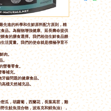
™諾為是基於最先進的科學和生鮮原料配方原則，精
乾食品。為寵物增強健康、延長壽命提供
便餵食的膳食選擇。我們相信生鮮食品餵
的生活質量。我們的使命就是積極孕育不
的鮮肉。
品。
的營養零食。
營養補充。
物牙齒問題的健康食品。
的高檔天然補充品。
哈密瓜，胡蘿蔔，西蘭花，長葉萵苣，雞
加野生鮭魚混合物，波洛克和鯡魚油），