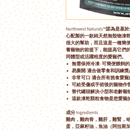
Northwest Naturals
心配製的一款純天然無殼物凍
很大的幫助，而且這是一種簡
養寵物的前提下，能提高它們
同體型或活躍程度的愛寵們。
無需保持冷凍–可簡便餵飼
易撕開-適合做零食和訓練獎
非常可口-適合所有挑食愛寵
可給受傷或手術後的寵物作
替代罐頭解決小型和老齡寵
這款凍乾顆粒食物是您愛寵
成分 Ingredients
雞肉，雞肉骨，雞肝，雞腎，
蛋，亞麻籽油，魚油（阿拉斯