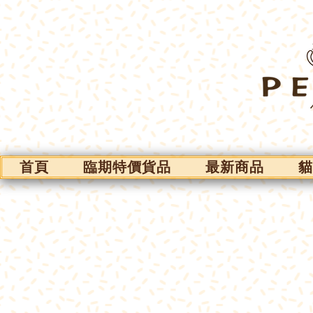
首頁
臨期特價貨品
最新商品
貓