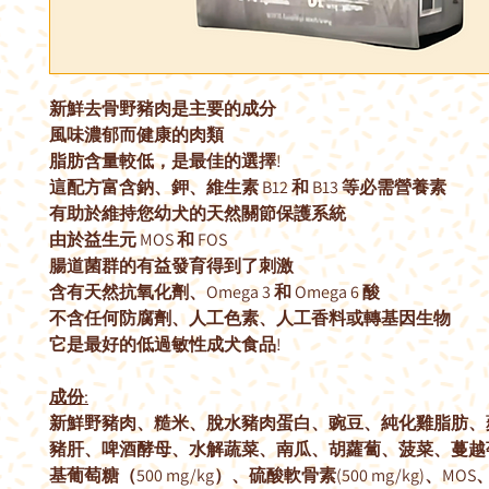
新鮮去骨野豬肉是主要的成分
風味濃郁而健康的肉類
脂肪含量較低，是最佳的選擇!
這配方富含鈉、鉀、維生素 B12 和 B13 等必需營養素
有助於維持您幼犬的天然關節保護系統
由於益生元 MOS 和 FOS
腸道菌群的有益發育得到了刺激
含有天然抗氧化劑、Omega 3 和 Omega 6 酸
不含任何防腐劑、人工色素、人工香料或轉基因生物
它是最好的低過敏性成犬食品!
成份:
新鮮野豬肉、糙米、脫水豬肉蛋白、豌豆、純化雞脂肪、
豬肝、啤酒酵母、水解蔬菜、南瓜、胡蘿蔔、菠菜、蔓越
基葡萄糖（500 mg/kg）、硫酸軟骨素(500 mg/kg)、MO