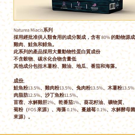
Naturea Miacis系列
採用經批准供人類食用的成分製成，含有 80% 的動物源
雞肉、鮭魚和鯡魚。
此系列的產品採用大量動物性蛋白質成份
不含穀物、碳水化合物含量低
其他成分包括木薯粉、雞油、地瓜、番茄和海藻。
成份:
鮭魚粉13.5%、雞肉粉13.5%、兔肉粉13.5%、木薯粉13.
肉脂肪12.5%、沙丁魚粉11.5%、
苜蓿、水解雞肝2%、乾番茄1%、葵花籽油、礦物質、
菊粉（FOS 來源）、海藻 0.1%、蔓越莓 0.1%、水解酵母
來源）。