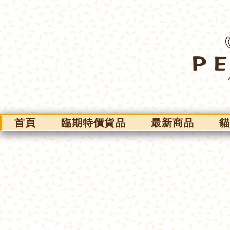
首頁
臨期特價貨品
最新商品
貓