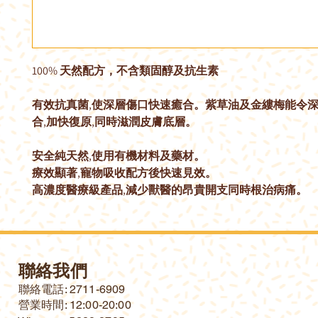
100% 天然配方，不含類固醇及抗生素
有效抗真菌,使深層傷口快速癒合。紫草油及金縷梅能令
合,加快復原,同時滋潤皮膚底層。
安全純天然,使用有機材料及藥材。
療效顯著,寵物吸收配方後快速見效。
高濃度醫療級產品,減少獸醫的昂貴開支同時根治病痛。
聯絡我們
​聯絡電話: 2711-6909
營業時間: 12:00-20:00