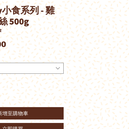
ey小食系列 - 雞
 500g
2
價
00
格
新增至購物車
立即購買