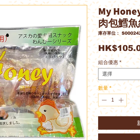
My Hon
肉包鱈魚絲
庫存單位： S00024
HK$105.
組合優惠
*
選擇
數量
*