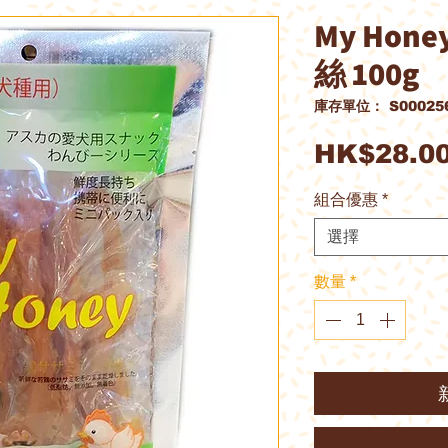
My Hon
絲 100g
庫存單位： S00025
HK$28.0
組合優惠
*
選擇
數量
*