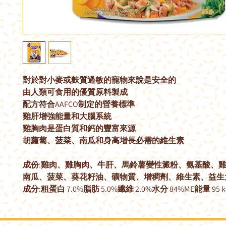
對於對小麥或麩質過敏的寵物來說是安全的
由人類可食用的優質原料製成
配方符合AAFCO制定的營養標準
雞肝增強能量和大腦系統
雞胸肉是蛋白質和鈣的豐富來源
胡蘿蔔、菠菜、南瓜和身高增長必需的維生素
成份:雞肉、雞胸肉、牛肝、馬鈴薯變性澱粉、氨基酸、
南瓜、菠菜、葵花籽油、礦物質、增稠劑、維生素、益生
成分:粗蛋白 7.0%脂肪 5.0%纖維 2.0%水分 84%ME能量 95 kca