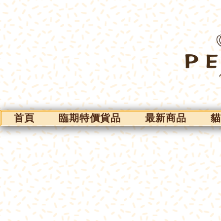
首頁
臨期特價貨品
最新商品
貓