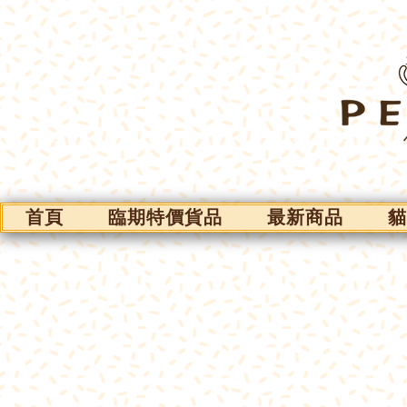
首頁
臨期特價貨品
最新商品
貓