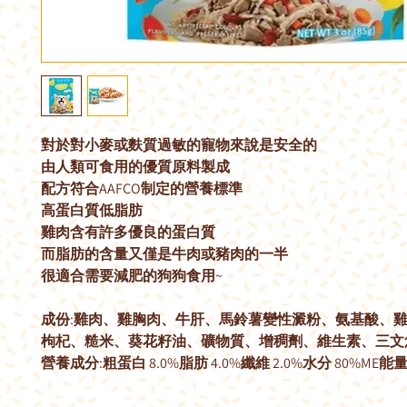
對於對小麥或麩質過敏的寵物來說是安全的
由人類可食用的優質原料製成
配方符合AAFCO制定的營養標準
高蛋白質低脂肪
雞肉含有許多優良的蛋白質
而脂肪的含量又僅是牛肉或豬肉的一半
很適合需要減肥的狗狗食用~
成份:雞肉、雞胸肉、牛肝、馬鈴薯變性澱粉、氨基酸、
枸杞、糙米、葵花籽油、礦物質、增稠劑、維生素、三文
營養成分:粗蛋白 8.0%脂肪 4.0%纖維 2.0%水分 80%ME能量 95 