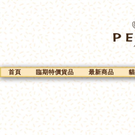
首頁
臨期特價貨品
最新商品
貓