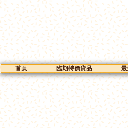
首頁
臨期特價貨品
最