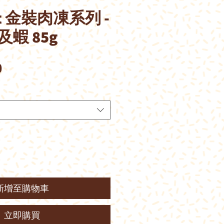
tit 金裝肉凍系列 -
蝦 85g
價
0
格
新增至購物車
立即購買