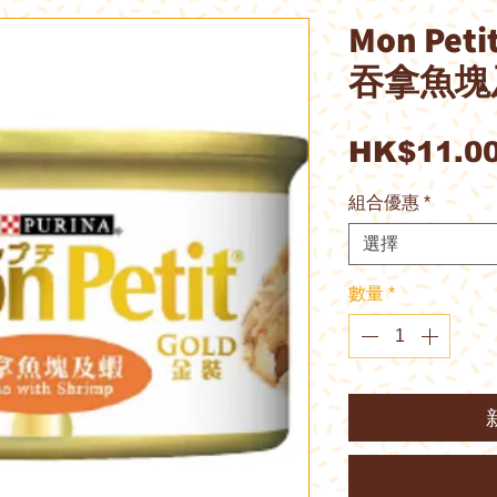
Mon Pe
吞拿魚塊及
HK$11.0
組合優惠
*
選擇
數量
*