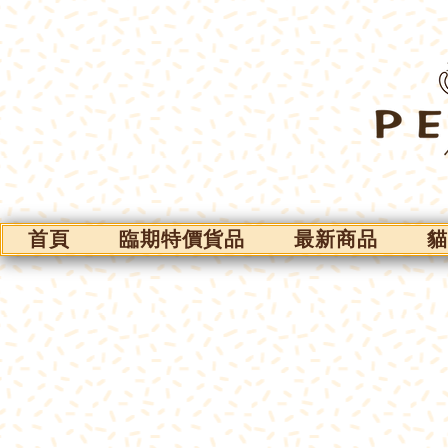
首頁
臨期特價貨品
最新商品
貓