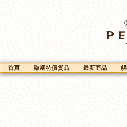
首頁
臨期特價貨品
最新商品
貓