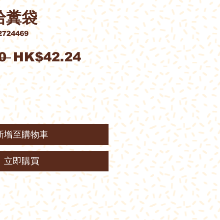
 拾糞袋
724469
一
促
0 
HK$42.24
般
銷
價
價
格
格
新增至購物車
立即購買