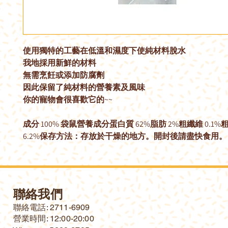
使用獨特的工藝在低溫和濕度下使純材料脫水
我地採用新鮮的材料
無需烹飪或添加防腐劑
因此保留了純材料的營養素及風味
你的寵物會很喜歡它的~~
成分 100% 袋鼠營養成分蛋白質 62%脂肪 2%粗纖維 0.1%粗
6.2%保存方法：存放於干燥的地方。開封後請盡快食用。
聯絡我們
​聯絡電話: 2711-6909
營業時間: 12:00-20:00