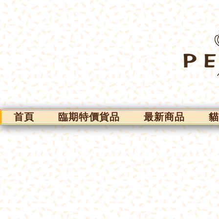
首頁
臨期特價貨品
最新商品
貓