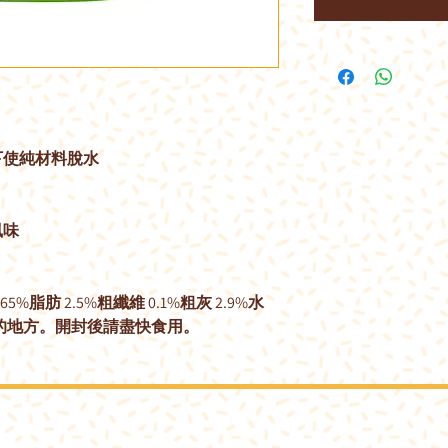
下使純材料脫水
風味
%脂肪 2.5%粗纖維 0.1%粗灰 2.9%水
燥的地方。開封後請盡快食用。