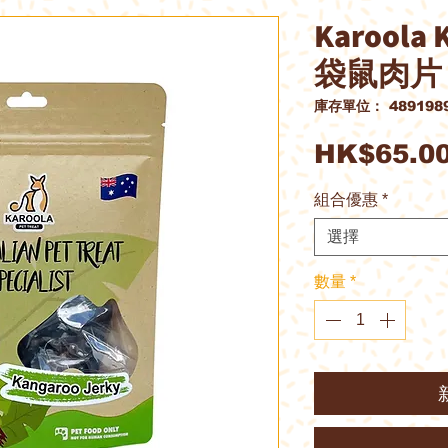
Karoola 
袋鼠肉片．
庫存單位： 4891989
HK$65.0
組合優惠
*
選擇
數量
*