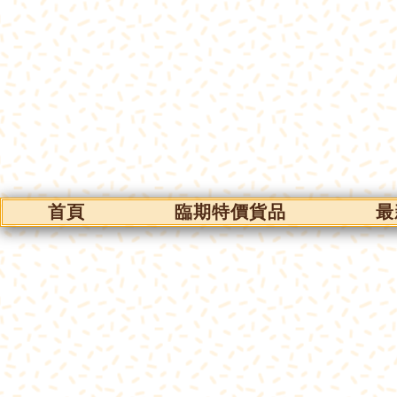
首頁
臨期特價貨品
最