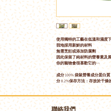
使用獨特的工藝在低溫和濕度
我地採用新鮮的材料
無需烹飪或添加防腐劑
因此保留了純材料的營養素及
你的寵物會很喜歡它的~~
成分 100% 袋鼠營養成分蛋白質 65
分 8.2%保存方法：存放於干
聯絡我們