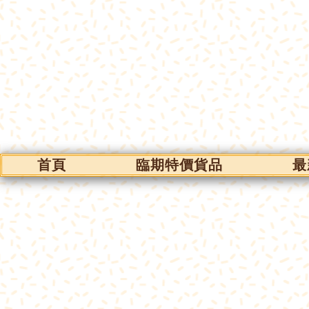
首頁
臨期特價貨品
最