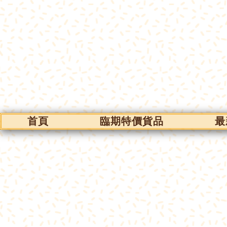
首頁
臨期特價貨品
最