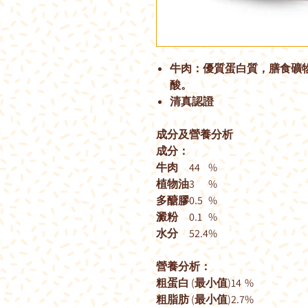
牛肉：優質蛋白質，膳食礦
酸。
清真認證
成分及營養分析
成分：
牛肉
44
%
植物油
3
%
多醣膠
0.5
%
澱粉
0.1
%
水分
52.4
%
營養分析：
粗蛋白 (最小值)
14
%
粗脂肪 (最小值)
2.7
%