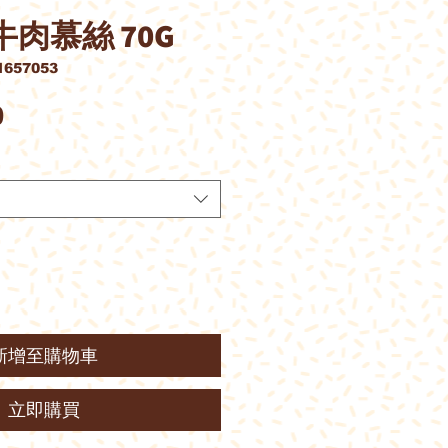
 牛肉慕絲 70G
657053
價
0
格
新增至購物車
立即購買