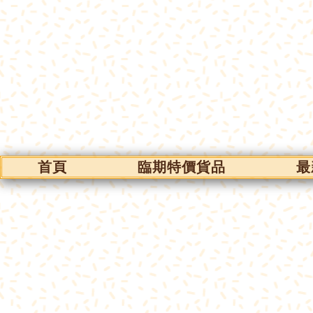
首頁
臨期特價貨品
最