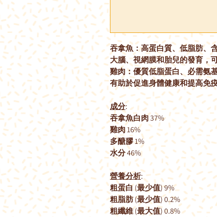
吞拿魚：高蛋白質、低脂肪、含豐
大腦、視網膜和胎兒的發育，
雞肉：優質低脂蛋白、必需氨
有助於促進身體健康和提高免
成分
:
吞拿魚白肉 37%
雞肉 16%
多醣膠 1%
水分 46%
營養分析
:
粗蛋白 (最少值) 9%
粗脂肪 (最少值) 0.2%
粗纖維 (最大值) 0.8%