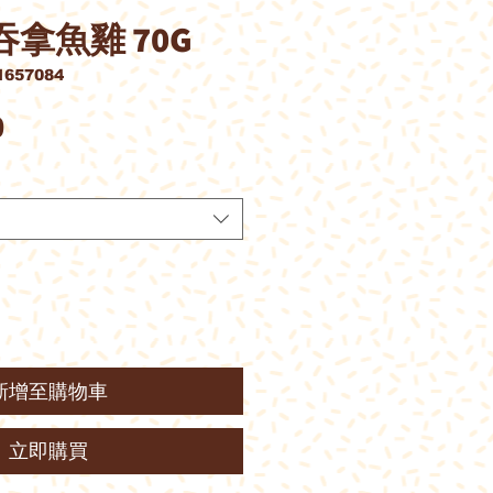
 吞拿魚雞 70G
657084
價
0
格
新增至購物車
立即購買